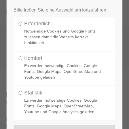
Bitte treffen Sie eine Auswahl um fortzufahren
Menu
Erforderlich
Notwendige Cookies und Google Fonts
zulassen damit die Website korrekt
funktioniert
Komfort
Es werden notwendige Cookies, Google
Fonts, Google Maps, OpenStreetMap und
Youtube geladen
Ehrenamts-Angebote in
Statistik
Es werden notwendige Cookies, Google
Wildeshausen
Fonts, Google Maps, OpenStreetMap,
Youtube und Google Analytics geladen
Hier finden Sie eine kleine Auswahl für den
Einsatz von Ehrenamtlichen in Wildeshausen.